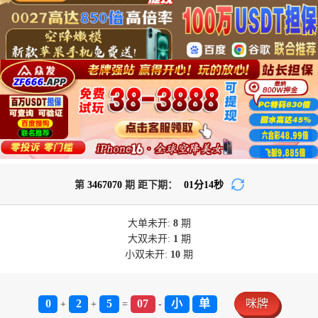
第
3467070
期 距下期：
01
分
14
秒
大单
未开:
8
期
大双
未开:
1
期
小双
未开:
10
期
0
2
5
07
小
单
咪牌
+
+
=
-