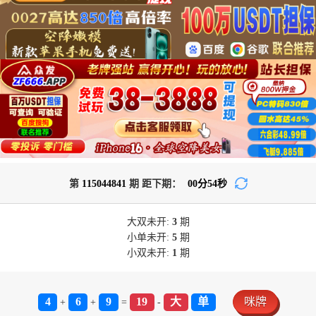
第
115044841
期 距下期：
00
分
54
秒
大双
未开:
3
期
小单
未开:
5
期
小双
未开:
1
期
4
6
9
19
大
单
咪牌
+
+
=
-