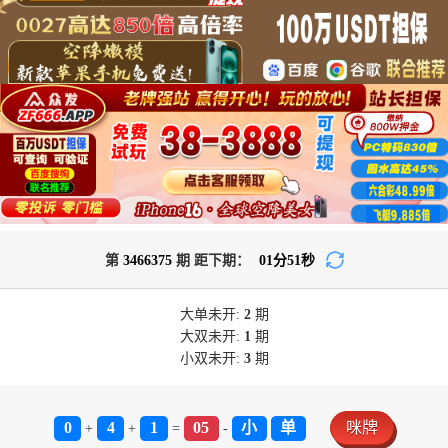
第
3466375
期 距下期：
01
分
51
秒
大单
未开:
2
期
大双
未开:
1
期
小双
未开:
3
期
0
4
1
05
小
单
咪牌
+
+
=
-